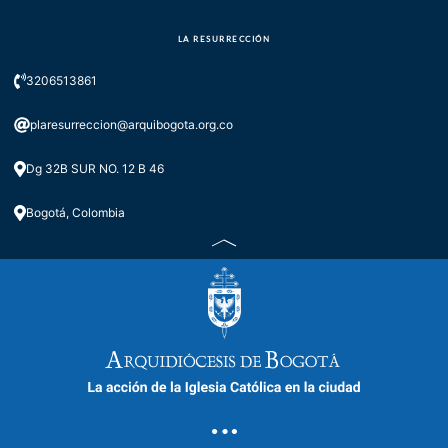
LA RESURRECCIÓN
3206513861
plaresurreccion@arquibogota.org.co
Dg 32B SUR NO. 12 B 46
Bogotá, Colombia